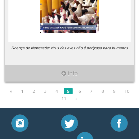
Doença de Newcastle: vírus das aves não é perigoso para humanos
info
«
1
2
3
4
5
6
7
8
9
10
11
»