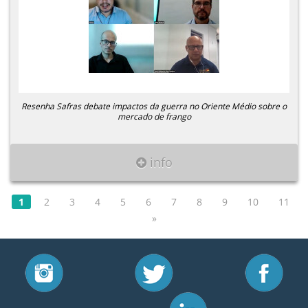
Resenha Safras debate impactos da guerra no Oriente Médio sobre o
mercado de frango
info
1
2
3
4
5
6
7
8
9
10
11
»