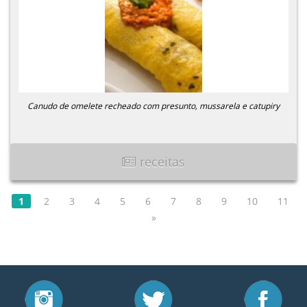
Canudo de omelete recheado com presunto, mussarela e catupiry
receitas
1
2
3
4
5
6
7
8
9
10
11
»